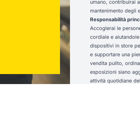
umano, contribuirai 
mantenimento degli e
Responsabilità princi
Accoglerai le person
cordiale e aiutandole 
dispositivi in store p
e supportare una pie
vendita pulito, ordin
esposizioni siano agg
attività quotidiane de
riassortimento e il ri
negozio.
Competenze ed espe
Approccio positivo ed
dinamico e orientato 
con sicurezza nell’in