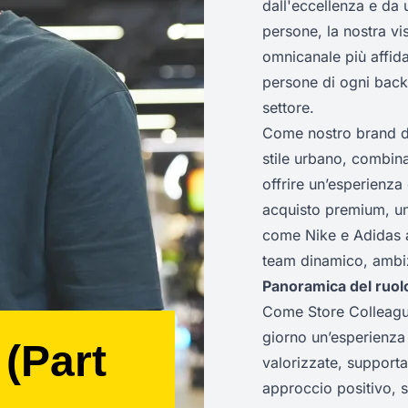
dall'eccellenza e da 
persone, la nostra vis
omnicanale più affid
persone di ogni backg
settore.
Come nostro brand di
stile urbano, combina
offrire un’esperienza
acquisto premium, un
come Nike e Adidas a
team dinamico, ambizi
Panoramica del ruol
Come Store Colleague
giorno un’esperienza 
 (Part
valorizzate, supporta
approccio positivo, s