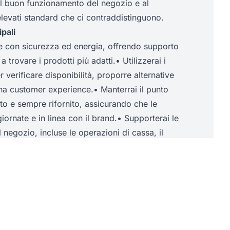
al buon funzionamento del negozio e al
levati standard che ci contraddistinguono.
pali
e con sicurezza ed energia, offrendo supporto
a trovare i prodotti più adatti.• Utilizzerai i
er verificare disponibilità, proporre alternative
na customer experience.• Manterrai il punto
ato e sempre rifornito, assicurando che le
iornate e in linea con il brand.• Supporterai le
l negozio, incluse le operazioni di cassa, il
spetto delle linee guida di sicurezza e di
rienza richieste
 entusiasta, adatto a un contesto retail
alla clientela.• Buone capacità comunicative,
terazione e nella collaborazione in team.•