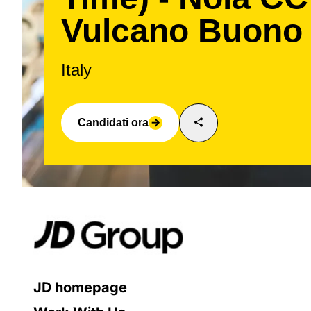
Vulcano Buono
Italy
share
Candidati ora
arrow_forward
JD homepage