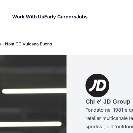
Work With Us
Early Careers
Jobs
e) - Nola CC Vulcano Buono
Chi e' JD Group
Fondato nel 1981 e q
retailer multicanale l
sportiva, dell'outdoor