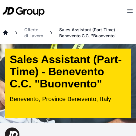
Vai al contenuto principale
JD
Op
Offerte
Sales Assistant (Part-Time) -
di Lavoro
Benevento C.C. "Buonvento"
Home
Sales Assistant (Part-
Time) - Benevento
C.C. "Buonvento"
Benevento, Province Benevento, Italy