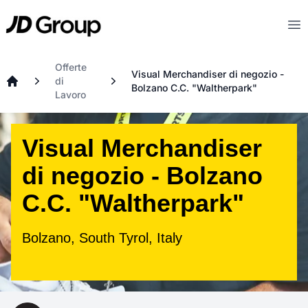
Vai al contenuto principale
JD
Op
Offerte
Visual Merchandiser di negozio -
di
Bolzano C.C. "Waltherpark"
Home
Lavoro
Visual Merchandiser
di negozio - Bolzano
C.C. "Waltherpark"
Bolzano, South Tyrol, Italy