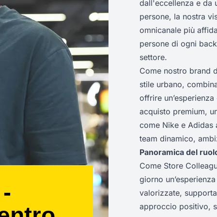
dall'eccellenza e da 
persone, la nostra vis
omnicanale più affid
persone di ogni backg
settore.
Come nostro brand di
stile urbano, combina
offrire un’esperienza
acquisto premium, un
come Nike e Adidas a
team dinamico, ambizi
Panoramica del ruol
Come Store Colleague
giorno un’esperienza 
 -
valorizzate, supporta
approccio positivo, s
entro