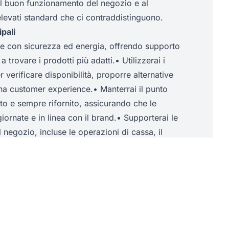
al buon funzionamento del negozio e al
levati standard che ci contraddistinguono.
pali
ne con sicurezza ed energia, offrendo supporto
a trovare i prodotti più adatti.• Utilizzerai i
er verificare disponibilità, proporre alternative
na customer experience.• Manterrai il punto
ato e sempre rifornito, assicurando che le
iornate e in linea con il brand.• Supporterai le
l negozio, incluse le operazioni di cassa, il
spetto delle linee guida di sicurezza e di
rienza richieste
 entusiasta, adatto a un contesto retail
alla clientela.• Buone capacità comunicative,
terazione e nella collaborazione in team.•