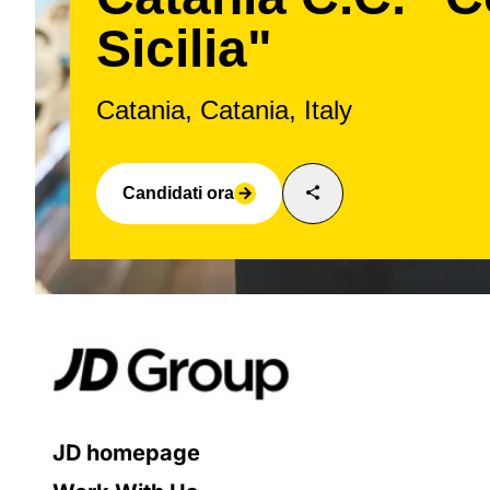
Sicilia"
Catania, Catania, Italy
share
Candidati ora
arrow_forward
JD homepage