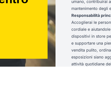
umano, contribuirai 
mantenimento degli e
Responsabilità princi
Accoglierai le perso
cordiale e aiutandole 
dispositivi in store p
e supportare una pie
vendita pulito, ordin
esposizioni siano agg
attività quotidiane de
riassortimento e il ri
negozio.
Competenze ed espe
Approccio positivo ed
dinamico e orientato 
con sicurezza nell’in