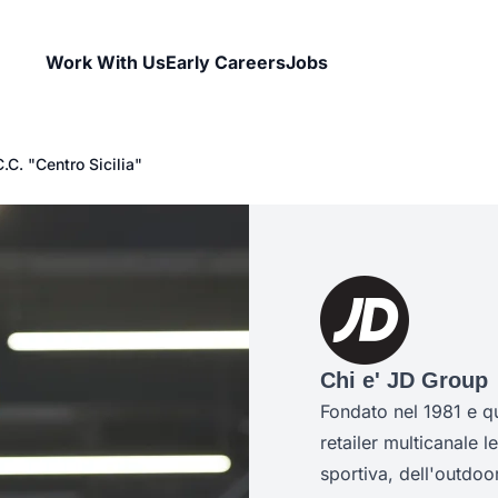
Work With Us
Early Careers
Jobs
.C. "Centro Sicilia"
Chi e' JD Group
Fondato nel 1981 e q
retailer multicanale l
sportiva, dell'outdoor