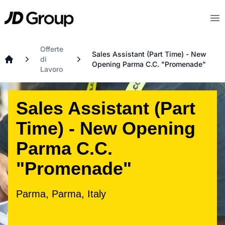
Vai al contenuto principale
JD
Op
Offerte
Sales Assistant (Part Time) - New
di
Opening Parma C.C. "Promenade"
Home
Lavoro
Sales Assistant (Part
Time) - New Opening
Parma C.C.
"Promenade"
Parma, Parma, Italy