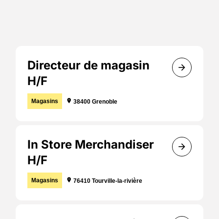
684 jobs trouvé(s)
Directeur de magasin
arrow_forward
H/F
Localisation :
Magasins
location_on
38400 Grenoble
In Store Merchandiser
arrow_forward
H/F
Localisation :
Magasins
location_on
76410 Tourville-la-rivière