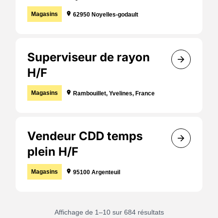
Localisation :
Magasins
location_on
62950 Noyelles-godault
Superviseur de rayon
arrow_forward
H/F
Localisation :
Magasins
location_on
Rambouillet, Yvelines, France
Vendeur CDD temps
arrow_forward
plein H/F
Localisation :
Magasins
location_on
95100 Argenteuil
Affichage de 1–10 sur 684 résultats