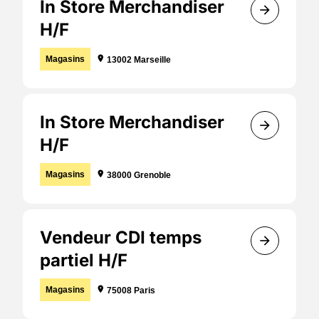
In Store Merchandiser
arrow_forward
H/F
Localisation :
Magasins
location_on
13002 Marseille
In Store Merchandiser
arrow_forward
H/F
Localisation :
Magasins
location_on
38000 Grenoble
Vendeur CDI temps
arrow_forward
partiel H/F
Localisation :
Magasins
location_on
75008 Paris