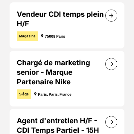
Vendeur CDI temps plein
arrow_forward
H/F
Localisation :
Magasins
location_on
75008 Paris
Chargé de marketing
arrow_forward
senior - Marque
Partenaire Nike
Localisation :
Siège
location_on
Paris, Paris, France
Agent d'entretien H/F -
arrow_forward
CDI Temps Partiel - 15H