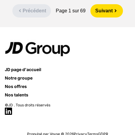
chevron_left
Précédent
Page 1 sur 69
Suivant
chevron_right
JD page d'accueil
Notre groupe
Nos offres
Nos talents
©JD . Tous droits réservés
Propulsé par
Voyse
© 2026
Privacy
Terms
GDPR