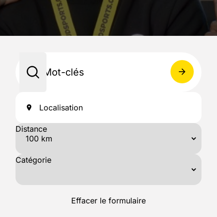
Mot-clés
arrow_forward
Localisation
location_on
Distance
Catégorie
Effacer le formulaire