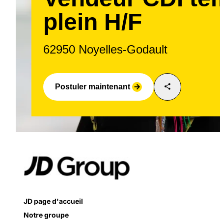
plein H/F
62950 Noyelles-Godault
share
Postuler maintenant
arrow_forward
JD page d'accueil
Notre groupe