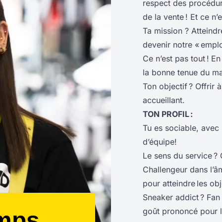
respect des procédures
de la vente ! Et ce n’e
Ta mission ? Atteindr
devenir notre « empl
Ce n’est pas tout !
En
la bonne tenue du ma
Ton objectif ? Offrir 
accueillant.
TON PROFIL :
Tu es sociable, avec 
d’équipe!
Le sens du service ?
Challengeur dans l’âme
pour atteindre les obje
Sneaker addict ? Fan 
goût prononcé pour la
emps