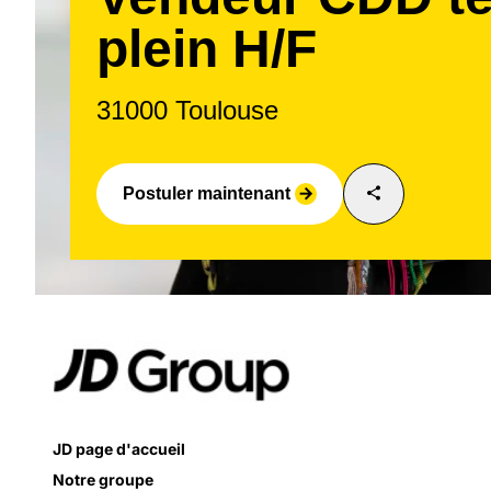
plein H/F
31000 Toulouse
share
Postuler maintenant
arrow_forward
JD page d'accueil
Notre groupe