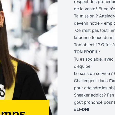
respect des procédures
de la vente ! Et ce n’e
Ta mission ? Atteindr
devenir notre « empl
Ce n’est pas tout !
En
la bonne tenue du ma
Ton objectif ? Offrir 
TON PROFIL :
Tu es sociable, avec 
d’équipe!
Le sens du service ?
Challengeur dans l’âme
pour atteindre les obje
Sneaker addict ? Fan 
goût prononcé pour la
#LI-DNI
emps