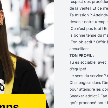
respect des procédures
de la vente ! Et ce n’e
Ta mission ? Atteindr
devenir notre « empl
Ce n’est pas tout !
En
la bonne tenue du ma
Ton objectif ? Offrir 
accueillant.
TON PROFIL :
Tu es sociable, avec 
d’équipe!
Le sens du service ?
Challengeur dans l’âme
pour atteindre les obje
Sneaker addict ? Fan 
goût prononcé pour la
emps