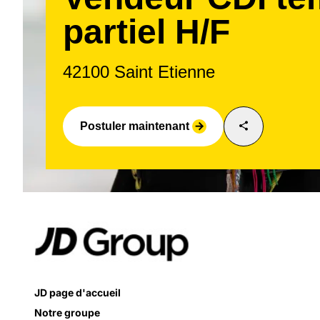
partiel H/F
42100 Saint Etienne
share
Postuler maintenant
arrow_forward
JD page d'accueil
Notre groupe