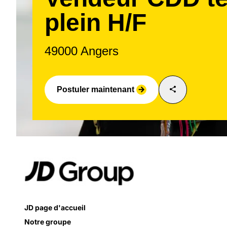
plein H/F
49000 Angers
share
Postuler maintenant
arrow_forward
JD page d'accueil
Notre groupe