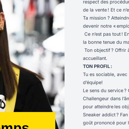
respect des procédures
de la vente ! Et ce n’e
Ta mission ? Atteindr
devenir notre « empl
Ce n’est pas tout !
En
la bonne tenue du ma
Ton objectif ? Offrir 
accueillant.
TON PROFIL :
Tu es sociable, avec 
d’équipe!
Le sens du service ?
Challengeur dans l’âme
pour atteindre les obje
Sneaker addict ? Fan 
goût prononcé pour la
emps