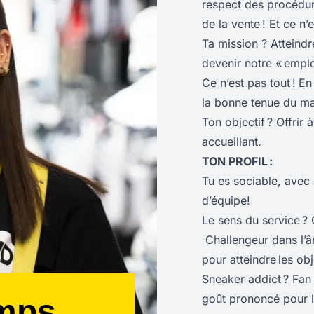
respect des procédures
de la vente ! Et ce n’e
Ta mission ? Atteindr
devenir notre « empl
Ce n’est pas tout !
En
la bonne tenue du ma
Ton objectif ? Offrir 
accueillant.
TON PROFIL :
Tu es sociable, avec 
d’équipe!
Le sens du service ?
Challengeur dans l’âme
pour atteindre les obje
Sneaker addict ? Fan 
goût prononcé pour la
emps