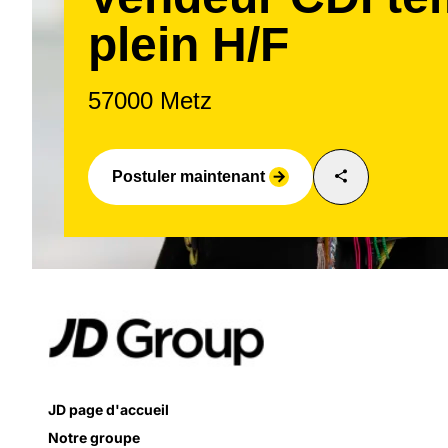
plein H/F
57000 Metz
share
Postuler maintenant
arrow_forward
JD page d'accueil
Notre groupe