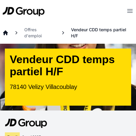
Aller au contenu principal
JD
Op
Offres
Vendeur CDD temps partiel
d'emploi
H/F
Accueil
Vendeur CDD temps
partiel H/F
78140 Velizy Villacoublay