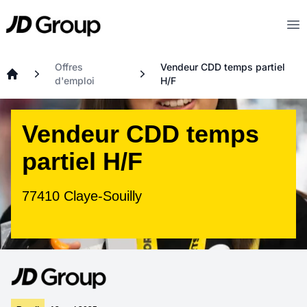
Aller au contenu principal
JD
Op
Offres
Vendeur CDD temps partiel
d'emploi
H/F
Accueil
Vendeur CDD temps
partiel H/F
77410 Claye-Souilly