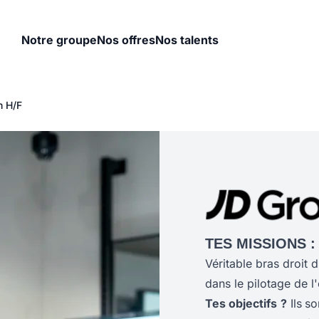
Notre groupe
Nos offres
Nos talents
n H/F
TES MISSIONS :
Véritable bras droit 
dans le pilotage de 
Tes objectifs
?
Ils
so