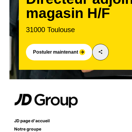
magasin H/F
31000 Toulouse
share
Postuler maintenant
arrow_forward
JD page d'accueil
Notre groupe