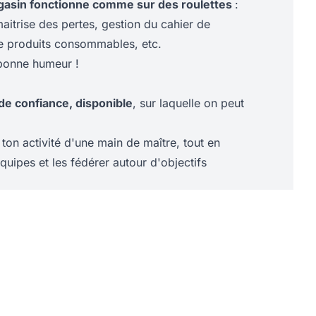
gasin fonctionne comme sur des roulettes
:
aitrise des pertes, gestion du cahier de
 produits consommables, etc.
 bonne humeur !
e confiance, disponible
, sur laquelle on peut
s ton activité d'une main de maître, tout en
quipes et les fédérer autour d'objectifs
a vente, le management et le coaching de ta
ecret pour toi. Tu en deviendrais presque une
 ?
Et non non, on n'a pas oublié... pas de
quis : que tu sois diplômé ou que tu
 de la vie, c'est ta personne qui fera la