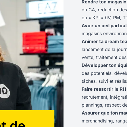
Rendre ton magasin
du CA, réduction des
ou « KPI » (IV, PM, TT 
Avoir un oeil
partout
magasins environnants
Animer ta dream t
lancement de la journ
vente, traitement des l
Développer
ton
équ
des potentiels, dév
tâches, suivi et réali
Faire ressortir le RH 
recrutement, intégrat
plannings, respect de
Assurer que ton ma
merchandising, range
t de