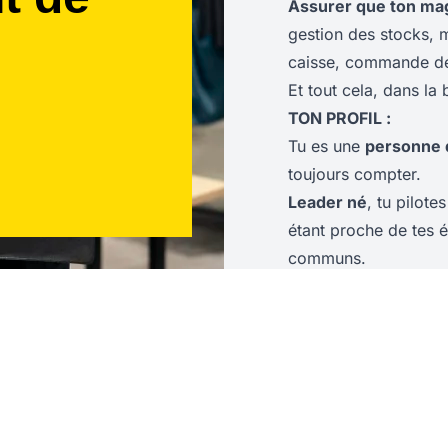
Assurer que ton ma
gestion des stocks, m
caisse, commande de
Et tout cela, dans la
TON PROFIL :
Tu es une
personne d
toujours compter.
Leader né
, tu pilote
étant proche de tes é
communs.
Et par-dessus-tout, l
team n'ont plus de s
référence !
What else
niveau de diplôme re
proviennes de l'école
différence !