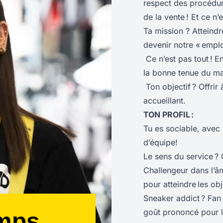
respect des procédures
de la vente ! Et ce n’e
Ta mission ? Atteindr
devenir notre « empl
Ce n’est pas tout !
En
la bonne tenue du ma
Ton objectif ? Offrir 
accueillant.
TON PROFIL :
Tu es sociable, avec 
d’équipe!
Le sens du service ?
Challengeur dans l’âme
pour atteindre les obje
Sneaker addict ? Fan 
goût prononcé pour la
emps