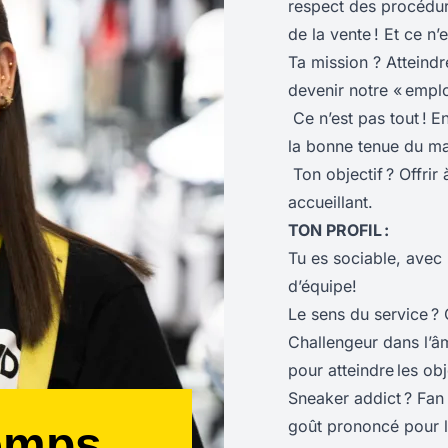
respect des procédures
de la vente ! Et ce n’e
Ta mission ? Atteindr
devenir notre « empl
Ce n’est pas tout !
En
la bonne tenue du ma
Ton objectif ? Offrir 
accueillant.
TON PROFIL :
Tu es sociable, avec 
d’équipe!
Le sens du service ?
Challengeur dans l’âme
pour atteindre les obje
Sneaker addict ? Fan 
goût prononcé pour la
emps