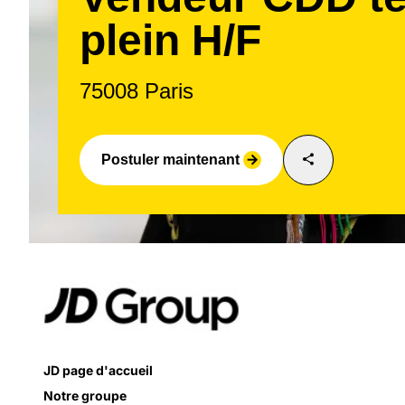
plein H/F
75008 Paris
share
Postuler maintenant
arrow_forward
JD page d'accueil
Notre groupe