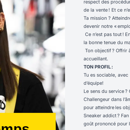
respect des procédures
de la vente ! Et ce n’e
Ta mission ? Atteindr
devenir notre « empl
Ce n’est pas tout !
En
la bonne tenue du ma
Ton objectif ? Offrir 
accueillant.
TON PROFIL :
Tu es sociable, avec 
d’équipe!
Le sens du service ?
Challengeur dans l’âme
pour atteindre les obje
Sneaker addict ? Fan 
goût prononcé pour la
emps