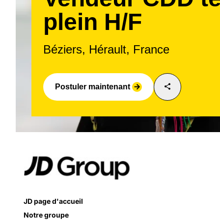
plein H/F
Béziers, Hérault, France
share
Postuler maintenant
arrow_forward
JD page d'accueil
Notre groupe