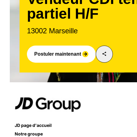
partiel H/F
13002 Marseille
share
Postuler maintenant
arrow_forward
JD page d'accueil
Notre groupe