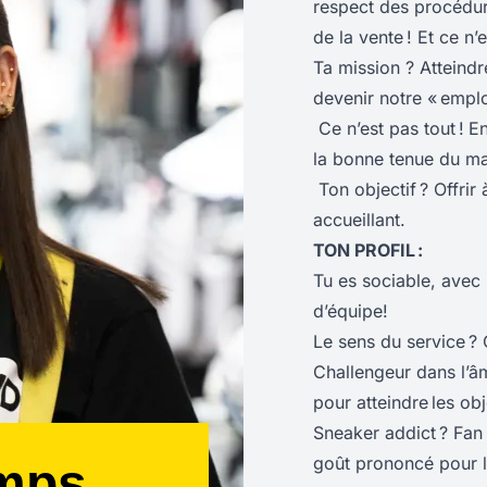
respect des procédures
de la vente ! Et ce n’e
Ta mission ? Atteindr
devenir notre « empl
Ce n’est pas tout !
En
la bonne tenue du ma
Ton objectif ? Offrir 
accueillant.
TON PROFIL :
Tu es sociable, avec 
d’équipe!
Le sens du service ?
Challengeur dans l’âme
pour atteindre les obje
Sneaker addict ? Fan 
goût prononcé pour la
emps