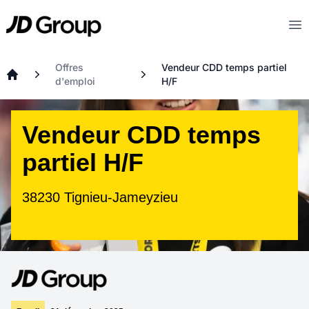
Aller au contenu principal
JD
Op
Offres
Vendeur CDD temps partiel
d'emploi
H/F
Accueil
Vendeur CDD temps
partiel H/F
38230 Tignieu-Jameyzieu