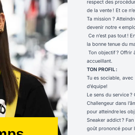
respect des procédures
de la vente ! Et ce n’e
Ta mission ? Atteindr
devenir notre « empl
Ce n’est pas tout !
En
la bonne tenue du ma
Ton objectif ? Offrir 
accueillant.
TON PROFIL :
Tu es sociable, avec 
d’équipe!
Le sens du service ?
Challengeur dans l’âme
pour atteindre les obje
Sneaker addict ? Fan 
goût prononcé pour la
emps