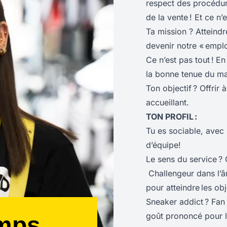
respect des procédures
de la vente ! Et ce n’e
Ta mission ? Atteindr
devenir notre « empl
Ce n’est pas tout !
En
la bonne tenue du ma
Ton objectif ? Offrir 
accueillant.
TON PROFIL :
Tu es sociable, avec 
d’équipe!
Le sens du service ?
Challengeur dans l’âme
pour atteindre les obje
Sneaker addict ? Fan 
goût prononcé pour la
emps