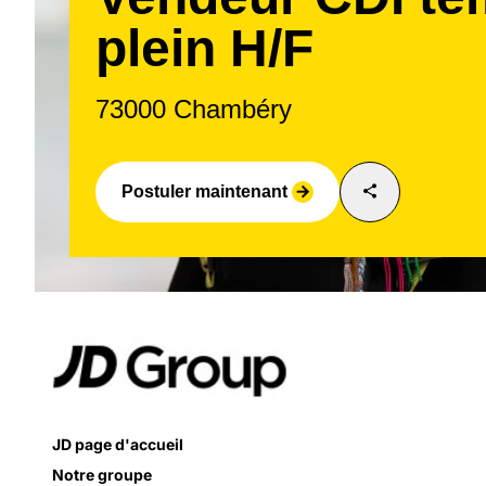
plein H/F
73000 Chambéry
share
Postuler maintenant
arrow_forward
JD page d'accueil
Notre groupe