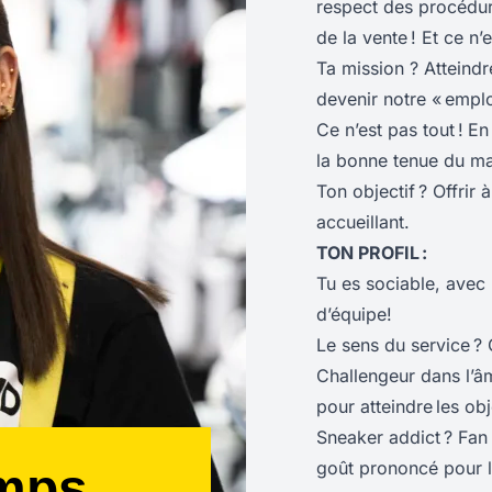
respect des procédures
de la vente ! Et ce n’e
Ta mission ? Atteindr
devenir notre « empl
Ce n’est pas tout !
En
la bonne tenue du ma
Ton objectif ? Offrir 
accueillant.
TON PROFIL :
Tu es sociable, avec 
d’équipe!
Le sens du service ?
Challengeur dans l’âme
pour atteindre les obje
Sneaker addict ? Fan 
goût prononcé pour la
emps