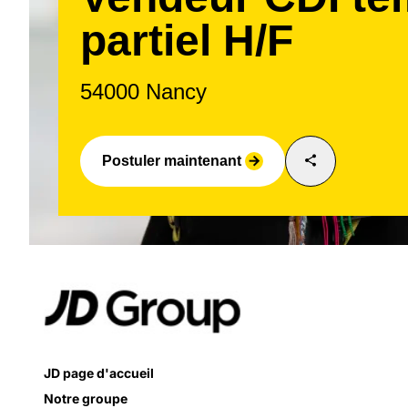
partiel H/F
54000 Nancy
share
Postuler maintenant
arrow_forward
JD page d'accueil
Notre groupe