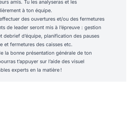
eurs amis. Tu les analyseras et les
ièrement à ton équipe.
effectuer des ouvertures et/ou des fermetures
ts de leader seront mis à l’épreuve : gestion
et debrief d’équipe, planification des pauses
re et fermetures des caisses etc.
 de la bonne présentation générale de ton
pourras t’appuyer sur l’aide des visuel
ables experts en la matière !
C+2 ou d'un BAC+3 en management dans le
ites développer ta carrière dans l'univers du
tu sais fédérer ton entourage vers un objectif
les dans l’art de la vente et tu adores