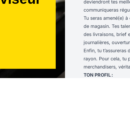
deviendront tes meill
communiqueras régul
Tu seras amené(e) à 
de magasin. Tes talen
des livraisons, brief 
journalières, ouvertu
Enfin, tu t’assureras
rayon. Pour cela, tu 
merchandisers, vérit
TON PROFIL :
Diplômé(e) d'un BA
commerce
, tu souha
retail.
Leader dans l'âme
, 
commun.
Exemplaire
, tu excel