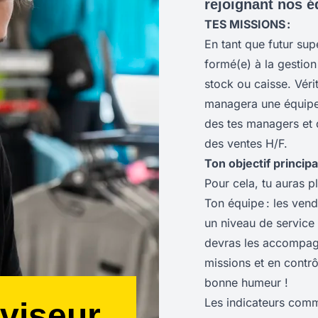
rejoignant nos é
TES MISSIONS :
En tant que futur sup
formé(e) à la gestion 
stock ou caisse. Vér
managera une équipe 
des tes managers et d
des ventes H/F.
Ton objectif principa
Pour cela, tu auras p
Ton équipe : les vend
un niveau de service c
devras les accompag
missions et en contrô
bonne humeur !
Les indicateurs comme
viseur