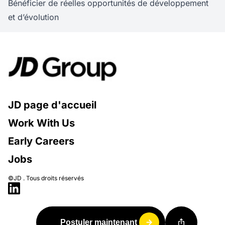
Bénéficier de réelles opportunités de développement
et d’évolution
JD page d'accueil
Work With Us
Early Careers
Jobs
©JD . Tous droits réservés
Postuler maintenant
ios_share
arrow_forward