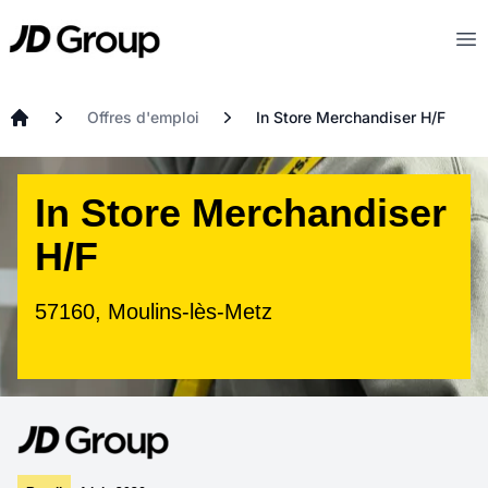
Aller au contenu principal
JD
Op
Offres d'emploi
In Store Merchandiser H/F
Accueil
In Store Merchandiser
H/F
57160, Moulins-lès-Metz