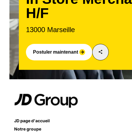
H/F
13000 Marseille
share
Postuler maintenant
arrow_forward
JD page d'accueil
Notre groupe