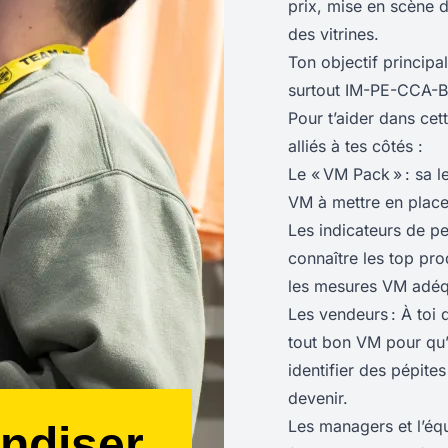
prix, mise en scène 
des vitrines.
Ton objectif principal
surtout IM-PE-CCA-B
Pour t’aider dans cet
alliés à tes côtés :
Le « VM Pack » : sa 
VM à mettre en place
Les indicateurs de pe
connaître les top prod
les mesures VM adéq
Les vendeurs : À toi 
tout bon VM pour qu’
identifier des pépite
devenir.
Les managers et l’éq
ndiser