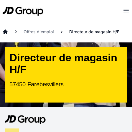
Aller au contenu principal
JD
Op
Offres d'emploi
Directeur de magasin H/F
Accueil
Directeur de magasin
H/F
57450 Farebesvillers