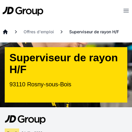
Aller au contenu principal
JD
Op
Offres d'emploi
Superviseur de rayon H/F
Accueil
Superviseur de rayon
H/F
93110 Rosny-sous-Bois