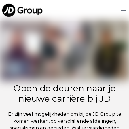
Ga naar hoofdinhoud
JD
Op
Open de deuren naar je
nieuwe carrière bij JD
Er zijn veel mogelijkheden om bij de JD Group te
komen werken, op verschillende afdelingen,
specialismen en gebieden. Wat je vaardigheden