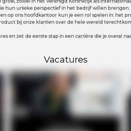
e groei, zowel in het Verenigd Koninkrijk als internation
ie hun unieke perspectief in het bedrijf willen brengen.
en op ons hoofdkantoor kun je een rol spelen in: het p
roduct bij onze klanten over de hele wereld terechtkom
res en zet de eerste stap in een carrière die je overal n
Vacatures