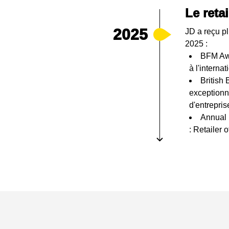
Le reta
2025
JD a reçu pl
2025 :
BFM Awa
à l'internat
British
exceptionn
d'entrepris
Annual
: Retailer 