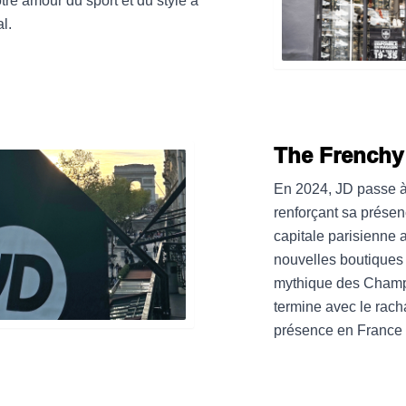
re amour du sport et du style à
al.
The Frenchy
En 2024, JD passe à 
renforçant sa présen
capitale parisienne 
nouvelles boutiques 
mythique des Champ
termine avec le racha
présence en France 