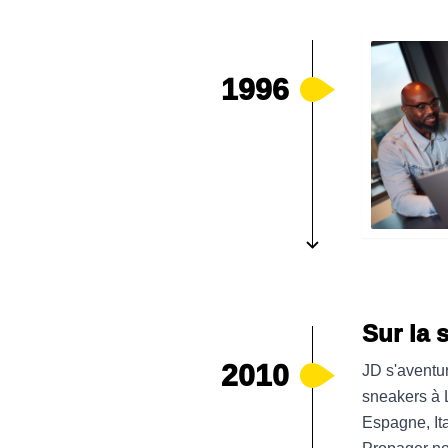
1996
Sur la 
2010
JD s'aventu
sneakers à L
Espagne, Ital