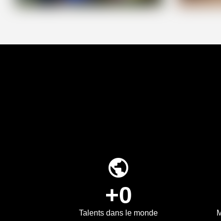
public
+0
Talents dans le monde
M