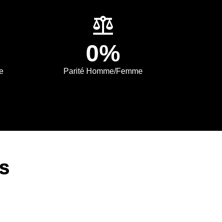
balance
0%
e
Parité Homme/Femme
S