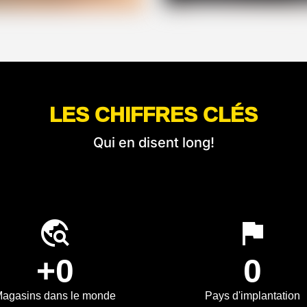
LES CHIFFRES CLÉS
Qui en disent long!
travel_explore
flag
+0
0
agasins dans le monde
Pays d'implantation