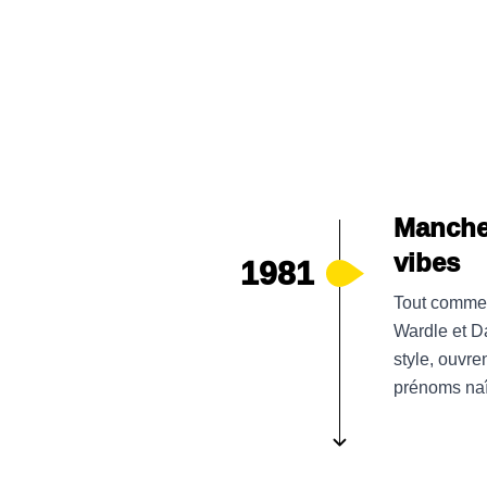
Manches
vibes
1981
Tout commen
Wardle et D
style, ouvre
prénoms naî