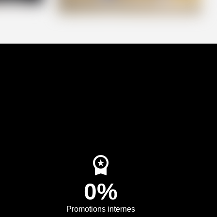
workspace_premium
0%
Promotions internes