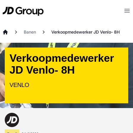
Ga naar hoofdinhoud
JD
Op
Banen
Verkoopmedewerker JD Venlo- 8H
Startpagina
Verkoopmedewerker
JD Venlo- 8H
VENLO